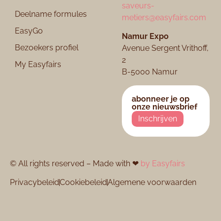
saveurs-
Deelname formules
metiers@easyfairs.com
EasyGo
Namur Expo​
Bezoekers profiel
Avenue Sergent Vrithoff,
2
My Easyfairs
B-5000 Namur
abonneer je op
onze nieuwsbrief
Inschrijven
© All rights reserved – Made with ❤
by Easyfairs
Privacybeleid
Cookiebeleid
Algemene voorwaarden