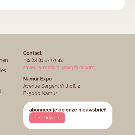
Contact
men
+32 (0) 81 47 93 42
saveurs-metiers@easyfairs.com
les
Namur Expo​
Avenue Sergent Vrithoff, 2
l
B-5000 Namur
abonneer je op onze nieuwsbrief
Inschrijven