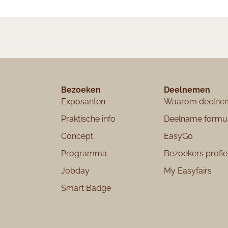
Bezoeken
Deelnemen
Exposanten
Waarom deelne
Praktische info
Deelname formu
Concept
EasyGo
Programma
Bezoekers profie
Jobday
My Easyfairs
Smart Badge