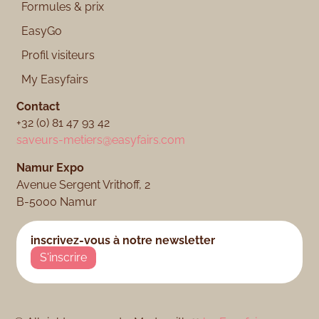
Formules & prix
EasyGo
Profil visiteurs
My Easyfairs
Contact
+32 (0) 81 47 93 42
saveurs-metiers@easyfairs.com
Namur Expo​
Avenue Sergent Vrithoff, 2
B-5000 Namur
inscrivez-vous à notre newsletter
S'inscrire