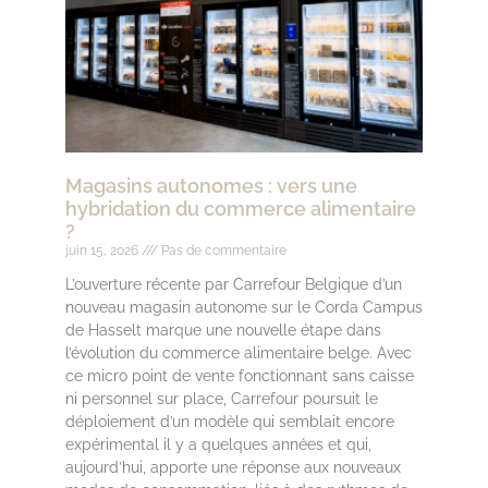
Magasins autonomes : vers une
hybridation du commerce alimentaire
?
juin 15, 2026
Pas de commentaire
L’ouverture récente par Carrefour Belgique d’un
nouveau magasin autonome sur le Corda Campus
de Hasselt marque une nouvelle étape dans
l’évolution du commerce alimentaire belge. Avec
ce micro point de vente fonctionnant sans caisse
ni personnel sur place, Carrefour poursuit le
déploiement d’un modèle qui semblait encore
expérimental il y a quelques années et qui,
aujourd’hui, apporte une réponse aux nouveaux