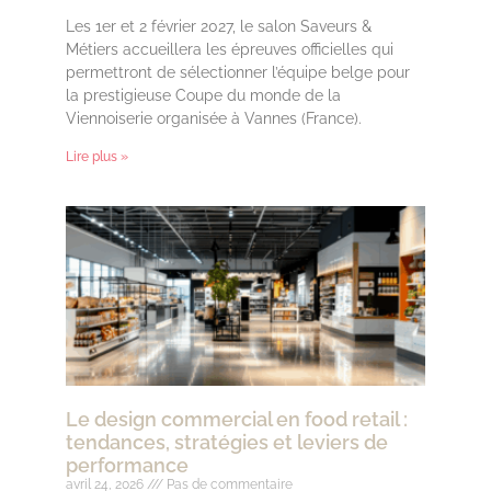
Les 1er et 2 février 2027, le salon Saveurs &
Métiers accueillera les épreuves officielles qui
permettront de sélectionner l’équipe belge pour
la prestigieuse Coupe du monde de la
Viennoiserie organisée à Vannes (France).
Lire plus »
Le design commercial en food retail :
tendances, stratégies et leviers de
performance
avril 24, 2026
Pas de commentaire