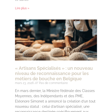
Lire plus »
« Artisans Spécialisés » : un nouveau
niveau de reconnaissance pour les
métiers de bouche en Belgique
mars 23, 2026
Pas de commentaire
En mars dernier, la Ministre fédérale des Classes
Moyennes, des Indépendants et des PME,
Eléonore Simonet a annoncé la création d’un tout
nouveau statut : celui d’artisan spécialisé, une
reconnaissance destinée spécifiquement aux