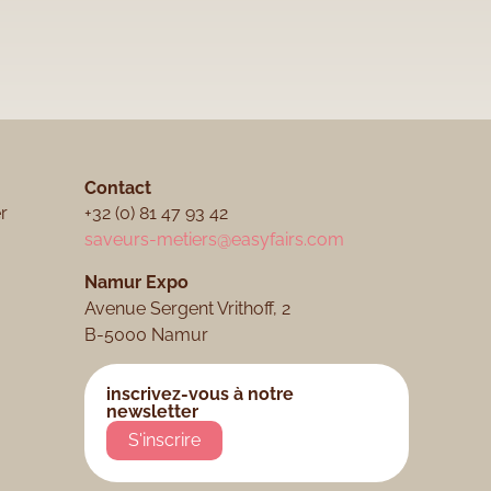
Contact
r
+32 (0) 81 47 93 42
saveurs-metiers@easyfairs.com
Namur Expo​
Avenue Sergent Vrithoff, 2
B-5000 Namur
inscrivez-vous à notre
newsletter
S'inscrire